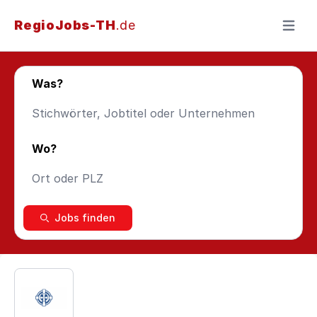
RegioJobs-TH
.de
Menü ö
Was?
Wo?
Jobs finden