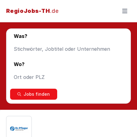
RegioJobs-TH
.de
Menü ö
Was?
Wo?
Jobs finden