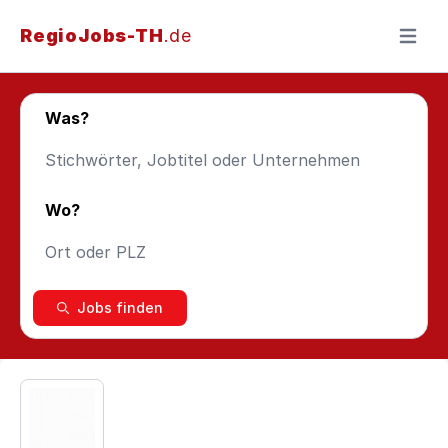
RegioJobs-TH
.de
Menü ö
Was?
Wo?
Jobs finden