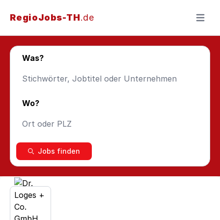
RegioJobs-TH
.de
Menü ö
Was?
Wo?
Jobs finden