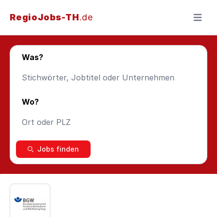
RegioJobs-TH
.de
Menü ö
Was?
Wo?
Jobs finden