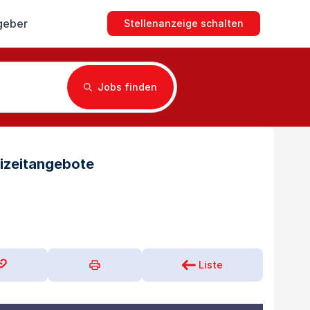
geber
Stellenanzeige schalten
Jobs finden
eizeitangebote
Liste