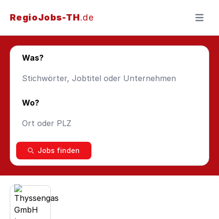
RegioJobs-TH
.de
Menü ö
Was?
Wo?
Jobs finden