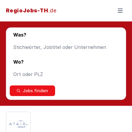
RegioJobs-TH
.de
Menü ö
Was?
Wo?
Jobs finden