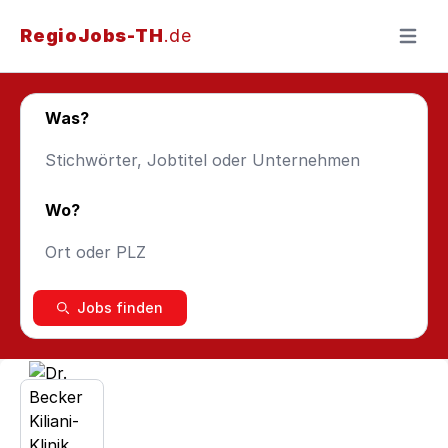
RegioJobs-TH
.de
Menü ö
Was?
Wo?
Jobs finden