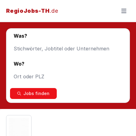
RegioJobs-TH
.de
Menü ö
Was?
Wo?
Jobs finden