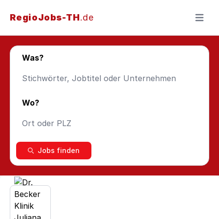
RegioJobs-TH
.de
Menü ö
Was?
Wo?
Jobs finden